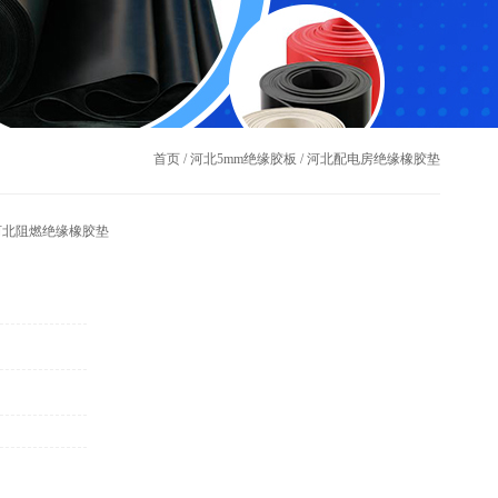
首页
/
河北5mm绝缘胶板
/
河北配电房绝缘橡胶垫
河北阻燃绝缘橡胶垫