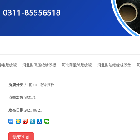
静电绝缘毯
河北耐高压绝缘胶板
河北耐酸碱绝缘毯
河北耐油绝缘橡胶垫
所属分类
河北5mm绝缘胶板
点击次数
893171
发布日期
2021-06-21
我要询价