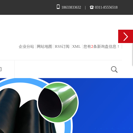
18633833632
|
0311-85556518
企业分站
网站地图
RSS订阅
XML
您有
2
条新询盘信息！
们