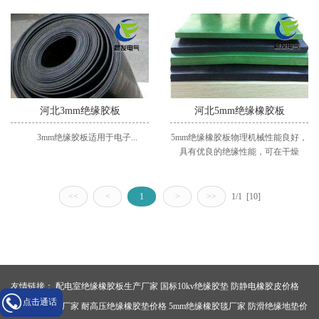
河北3mm绝缘胶板
河北5mm绝缘橡胶板
3mm绝缘胶板适用于电子...
5mm绝缘橡胶板物理机械性能良好，
具有优良的绝缘性能，可在干燥
的-35~+10...
<<
<
1
>
>>
1/1 [10]
友情链接：
配电室绝缘橡胶板生产厂家
国标10kv绝缘胶垫
防静电橡胶皮价格
点击通话
防滑绝缘胶板厂家
耐高压绝缘橡胶垫价格
5mm绝缘橡胶毯厂家
防滑绝缘地垫价