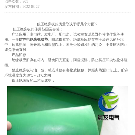
点击次数：801
发布日期：2022-03-27
低压绝缘板的质量取决于哪几个方面？
低压绝缘板的使用范围及存储：
广泛应用于变电站、发电厂、配电房、试验室友以及野外带电作业等使
用。一般
防静电绝缘橡胶垫
、阻燃橡胶垫、绝缘板应储存在干燥通风的环境
中，远离热源，离开地面和墙壁以上。避免受酸碱和油的污染，不要露天防止
避免阳光直射。
产品贮存：
绝缘板应贮存在箱内，避免阳光直射，雨雪浸淋，防止挤压和尖锐物体碰
撞。
禁止绝缘板与油、酸、碱或其他有害物质接触，并距离热源1m以上。贮存
环境温度宜为10℃～21℃之间
低压绝缘板的工艺及成型：