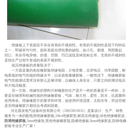
绝缘板上下表面应不存在有害的不规则性。有害的不规则性是指下列特征
之一，即破坏均匀性、损坏表面光滑轮廓的缺陷，如小孔、裂缝、局部隆起、
切口、夹杂导电异物、折缝、空隙、凹凸波纹及铸造标志等。无害的不规则性
是指生产过程中形成的表面不规则性。
低压绝缘板的质量取决于：
一方面是量的条纹橡胶板绝缘电阻，介电常数，击穿电压，功率因数，耐
电晕值的电气性能的绝缘水平，以全面衡量橡胶板，一般情况下，绝缘橡胶板
电气性能测试需求没有那么足够详细，以确保人身安全，只要之间的测试电压
和大电压幅度。
另一方面，绝缘性的塑料片材橡胶的生产是不一样的质量是不一样的，主
要是在物理和机械性能的绝缘橡胶板，气味，耐久性，柔性，防水，抗真菌和
使用寿命。绝缘橡胶片的要求和环境，如使用环境湿度，太阳光等，而这些都
是买绝缘橡胶片都综合考虑的因素。
河北晨发电气设备科技有限公司（18633833632）是集设计、生产、销售、
服务为一体的配电房绝缘橡胶板,10kv绝缘胶垫,耐高压绝缘毯,绿色绝缘橡胶皮,
防滑绝缘胶板
,3mm绝缘垫,黑色绝缘橡胶毯,阻燃绝缘板,8mm绝缘胶皮,防静电橡
胶板专业生产厂家！