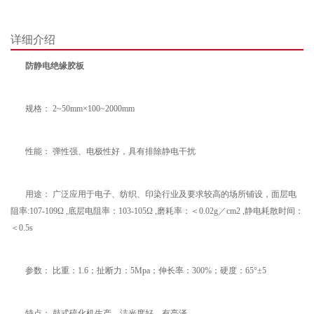
详细介绍
防静电绝缘胶板
规格： 2~50mm×100~2000mm
性能： 弹性强、电极性好，具有排除静电干扰
用途： 广泛应用于电子、纺织、印染行业及要求较高的场所铺设，面层电
阻率:107-109Ω ,底层电阻率：103-105Ω ,磨耗率：＜0.02g／cm2 ,静电耗散时间：
＜0.5s
参数： 比重：1.6；扯断力：5Mpa；伸长率：300%；硬度：65°±5
特点： 鼓式硫化机生产，洁光度好、有亮泽