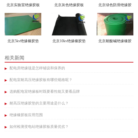
北京实验室绝缘胶板
北京灰色绝缘胶板
北京绿色防滑绝缘胶
垫
北京5kv绝缘橡胶垫
北京10kv绝缘橡胶垫
北京耐酸碱绝缘橡胶
垫
相关新闻
配电房绝缘毯是怎样铺设和保养的
配电室耐高压绝缘胶板有哪些规格呢？​
选购配电室绝缘板时既要看性能又要看品牌​
耐高压绝缘胶垫的主要用途是什么？
绝缘橡胶板应用范围
如何检测变电站绝缘胶板质量优劣？​