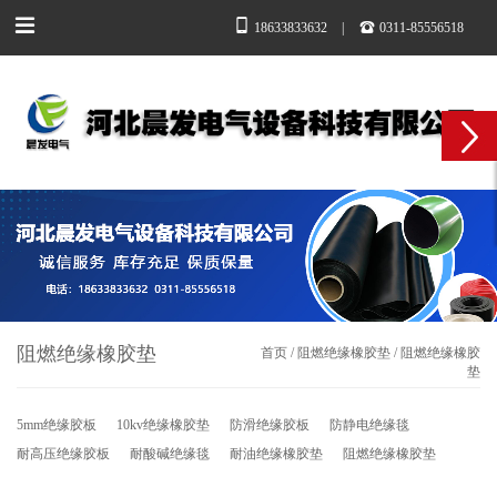
18633833632
|
0311-85556518
阻燃绝缘橡胶垫
首页
/
阻燃绝缘橡胶垫
/
阻燃绝缘橡胶
垫
5mm绝缘胶板
10kv绝缘橡胶垫
防滑绝缘胶板
防静电绝缘毯
耐高压绝缘胶板
耐酸碱绝缘毯
耐油绝缘橡胶垫
阻燃绝缘橡胶垫