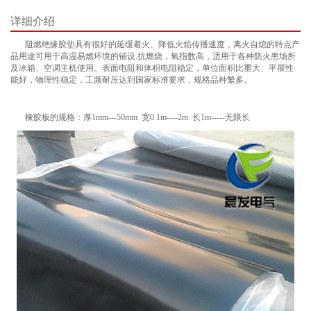
详细介绍
阻燃绝缘胶垫具有很好的延缓着火、降低火焰传播速度，离火自熄的特点产
品用途可用于高温易燃环境的铺设.抗燃烧，氧指数高，适用于各种防火患场所
及冰箱、空调主机使用。表面电阻和体积电阻稳定，单位面积比重大、平展性
能好，物理性稳定，工频耐压达到国家标准要求，规格品种繁多。
橡胶板的规格：厚1mm---50mm 宽0.1m----2m 长1m-----无限长