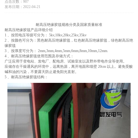
点击次数：907
发布日期：2022-04-21
耐高压绝缘胶毯规格分类及国家质量标准
耐高压绝缘胶毯产品详细介绍
1 、按照电压等级可分为： 5kv,10kv,20kv,25kv,35kv
2 、按颜色可分为：黑色耐高压绝缘胶毯，红色耐高压绝缘胶毯，绿色耐高压绝
缘胶毯
3 、按厚度可分为： 2mm,3mm,4mm,5mm,6mm,8mm,10mm,12mm.
4 、耐高压绝缘胶毯使用范围及存储方式：
广泛应用于变电站、发电厂、配电房、试验室友以及野外带电作业等使用。
应储存在干燥通风的环境中，远离热源，离开地面和墙壁 20cm 以上。避免受酸
碱和油的污染，不要露天防止避免阳光直射。
5 、耐高压绝缘胶毯结构：