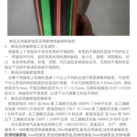
耐高压绝缘胶毯应采用胶类绝缘材料制作。
6 、耐高压绝缘胶毯工艺及成型：
绝缘垫上下表面应不存在有害的不规则性。有害的不规则性是指下列特征之
一，即破坏均匀性、损坏表面光滑轮廓的缺陷，如小孔、裂缝、局部隆起、切
口、夹杂导电异物、折缝、空隙、凹凸波纹及铸造标志等。无害的不规则性是
指生产过程中形成的表面不规则性。
7 、耐高压绝缘胶毯厚度：
在整个绝缘垫上应随机选择 5 个以上不同的点进行厚度测量和检查。可使用
千分心肝或同样的精度的仪器进行测量。千分尺的精度应在 0.02mm 以内 , 测钻
的直径为 6mm, 平面压脚的直径为 (3.17 ± 0.25)mm, 压脚应能施加 (0.83 ± 0.03)N
的压力 . 绝缘垫应平展放置 , 以使千分尺测量之间是平滑的。
8 、耐高压绝缘胶毯国家标准：
配电室电压 10KV 选 8mm 厚 工频耐压实验 10000V 1 分钟不击穿 , 在工频耐
压实验 18000V,20 秒击穿 . 配电室电压 35KV 10-12mm 厚 工频耐压实验 15000V
1 分钟不击穿 , 在工频耐压实验 26000V,20 秒击穿 . 配电室低压 选 5mm 厚 500V
以下 工频耐压实验 3500V 1 分钟不击穿 , 在工频耐压实验 10000V,20 秒不击穿！
河北晨发电气设备科技有限公司（18633833632）是集设计、生产、销售、
服务为一体的配电房绝缘橡胶板,10kv绝缘胶垫,耐高压绝缘毯,绿色绝缘橡胶皮,
防滑绝缘胶板
,3mm绝缘垫,黑色绝缘橡胶毯,阻燃绝缘板,8mm绝缘胶皮,防静电橡