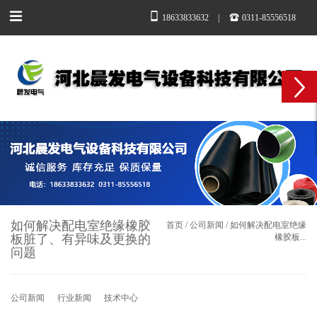
18633833632
|
0311-85556518
如何解决配电室绝缘橡胶
首页
/
公司新闻
/
如何解决配电室绝缘
板脏了、有异味及更换的
橡胶板...
问题​
公司新闻
行业新闻
技术中心