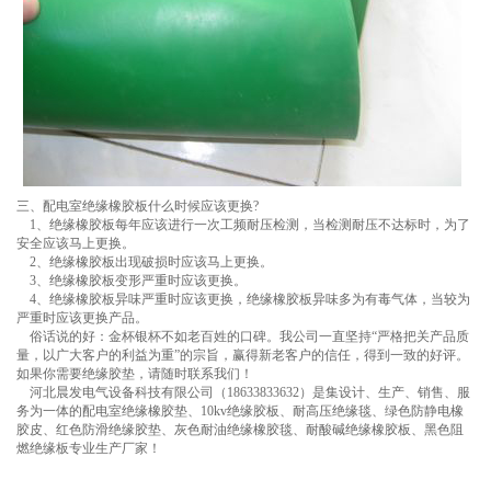
三、配电室绝缘橡胶板什么时候应该更换?
1、绝缘橡胶板每年应该进行一次工频耐压检测，当检测耐压不达标时，为了
安全应该马上更换。
2、绝缘橡胶板出现破损时应该马上更换。
3、绝缘橡胶板变形严重时应该更换。
4、绝缘橡胶板异味严重时应该更换，绝缘橡胶板异味多为有毒气体，当较为
严重时应该更换产品。
俗话说的好：金杯银杯不如老百姓的口碑。我公司一直坚持“严格把关产品质
量，以广大客户的利益为重”的宗旨，赢得新老客户的信任，得到一致的好评。
如果你需要绝缘胶垫，请随时联系我们！
河北晨发电气设备科技有限公司（18633833632）是集设计、生产、销售、服
务为一体的配电室绝缘橡胶垫、10kv绝缘胶板、耐高压绝缘毯、绿色防静电橡
胶皮、红色防滑绝缘胶垫、灰色耐油绝缘橡胶毯、耐酸碱绝缘橡胶板、黑色阻
燃绝缘板专业生产厂家！