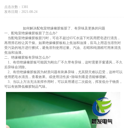
点击次数：1381
发布日期：2021-08-24
如何解决配电室绝缘橡胶板脏了、有异味及更换的问题
一、配电室绝缘橡胶板脏了怎么办?
当配电室绝缘橡胶板脏污时，可在不超过65℃水温下对其用肥皂进行清洗，
再用滑石粉让其干燥。如果绝缘橡胶板粘上焦油和油漆，应马上用适当溶剂对
受污染的地方进行擦拭，避免溶剂使用过量。汽油、石蜡和纯酒精可用来清洗
焦油和油漆。
二、绝缘橡胶板有异味怎么办?
1、有些绝缘橡胶板可能因为刚出厂不久带有异味，这时需要开窗通风，不久
后异味会消除。
2、有些绝缘橡胶板因为材质问题有刺鼻异味，尤其阴天难以忍受，这种可以
使用肥皂水清洗，查看效果。或使用活性炭+除味剂看是否能够缓解。
3、当以上方法无法发挥作用时，可以采用通过二次硫化，挥发低分子物质，
可以有效降低橡胶制品气味。