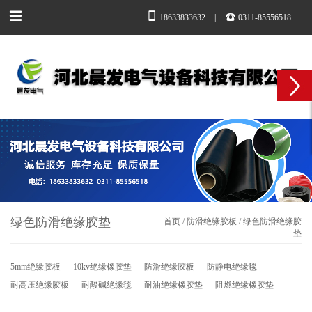
18633833632
|
0311-85556518
绿色防滑绝缘胶垫
首页
/
防滑绝缘胶板
/
绿色防滑绝缘胶
垫
5mm绝缘胶板
10kv绝缘橡胶垫
防滑绝缘胶板
防静电绝缘毯
耐高压绝缘胶板
耐酸碱绝缘毯
耐油绝缘橡胶垫
阻燃绝缘橡胶垫