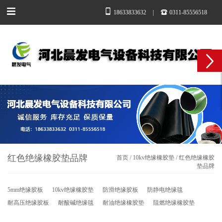
18633833632
|
0311-85556518
红色绝缘橡胶垫品牌
首页
/
10kv绝缘橡胶垫
/
红色绝缘橡胶
垫品牌
5mm绝缘胶板
10kv绝缘橡胶垫
防滑绝缘胶板
防静电绝缘毯
耐高压绝缘胶板
耐酸碱绝缘毯
耐油绝缘橡胶垫
阻燃绝缘橡胶垫