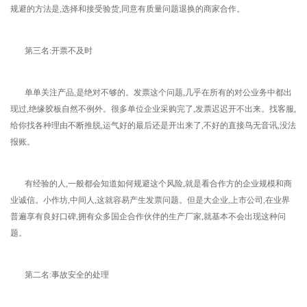
规避的方法是,选择和接受验货,同意有质量问题退换的商家合作。
第三名:开票不及时
单单关注产品,是绝对不够的。发票这个问题,几乎在所有的对公业务中都出
现过,绝缘胶板自然不例外。很多单位企业采购完了,发票迟迟开不出来。找客服,
给你找各种理由不断推脱,运气好的最后还是开出来了,不好的直接鸟无音讯,没法
报账。
有经验的人,一般都会知道如何规避这个风险,就是看合作方的企业规模和商
业诚信。小作坊,中间人,这就容易产生发票问题。但是大企业,上市公司,在业界
普遍享有良好口碑,拥有众多国企合作伙伴的生产厂家,就基本不会出现这种问
题。
第二名:事故安全的处理