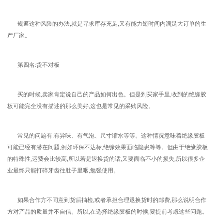
规避这种风险的办法,就是寻求库存充足,又有能力短时间内满足大订单的生
产厂家。
第四名:货不对板
买的时候,卖家肯定说自己的产品如何出色。但是到买家手里,收到的绝缘胶
板可能完全没有描述的那么美好,这也是常见的采购风险。
常见的问题有:有异味、有气泡、尺寸缩水等等。这种情况意味着绝缘胶板
可能已经有潜在问题,例如环保不达标,绝缘效果面临隐患等等。但由于绝缘胶板
的特殊性,运费会比较高,所以若是退换货的话,又要面临不小的损失,所以很多企
业最终只能打碎牙齿往肚子里咽,勉强使用。
如果合作方不同意到货后抽检,或者承担合理退换货时的邮费,那么说明合作
方对产品的质量并不自信。所以,在选择绝缘胶板的时候,要提前考虑这些问题。