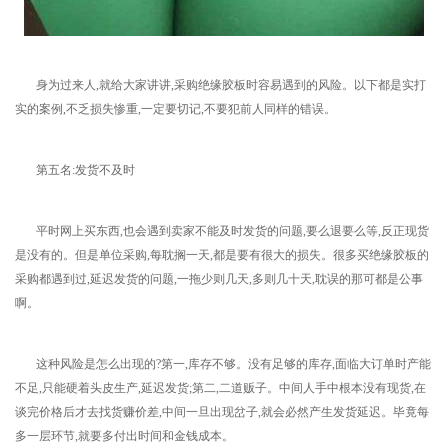
身为过来人,就给大家讲讲,采购绝缘胶板时容易遇到的风险。以下都是实打
实的案例,不乏损失惨重,一定要切记,不要犯前人同样的错误。
第五名:发货不及时
平时网上买东西,也会遇到卖家不能及时发货的问题,要么退要么等,反正现货
是没有的。但是单位采购,每耽搁一天,都是要有很大的损失。很多买绝缘胶板的
采购都遇到过,延迟发货的问题,一拖少则几天,多则几十天,耽误的那可都是公事
啊。
这种风险是怎么出现的?第一,库存不够。没有足够的库存,面临大订单时产能
不足,只能硬着头皮生产,延迟发货;第二,二道贩子。中间人手中根本没有现货,在
谈完价格后才去找货赚价差,中间一旦出现岔子,就会必然产生发货延迟。毕竟每
多一层环节,就要多付出时间和金钱成本。